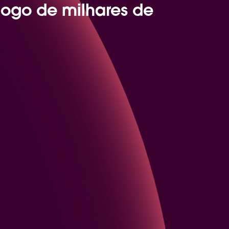
ogo de milhares de
euniões de 1:1
em momentos de
onfiança e desenvolvimento contínuo. Com
 1:1 da Qulture Rocks
, líderes e liderados
rincipais pontos
da reunião,
fazem
iam tarefas
, garantindo transparência,
relações fortalecidas. A
Inteligência
integra outros dados da plataforma,
 PDIs e elogios, gerando pautas
 produtivas.