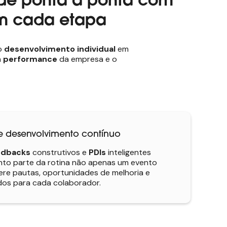
 de ponta a ponta com
 cada etapa
o
desenvolvimento individual
em
a
performance
da empresa e o
desenvolvimento contínuo
edbacks
construtivos e
PDIs
inteligentes
to parte da rotina não apenas um evento
ere pautas, oportunidades de melhoria e
dos para cada colaborador.