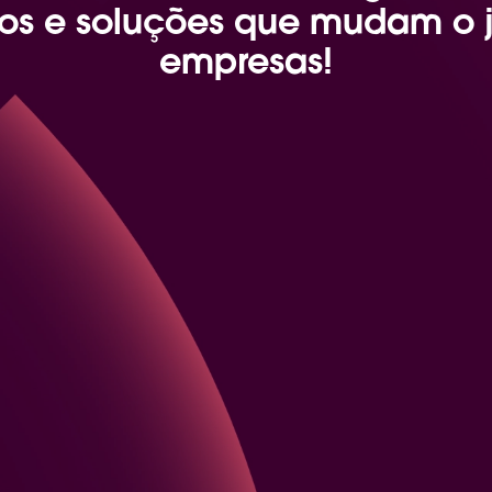
os e soluções que mudam o j
empresas!
1:1s
Transforme as
r
alinhamento, c
a
plataforma de
registram os p
anotações e cr
comunicação e 
Artificial
ainda 
como feedbacks,
transparentes e