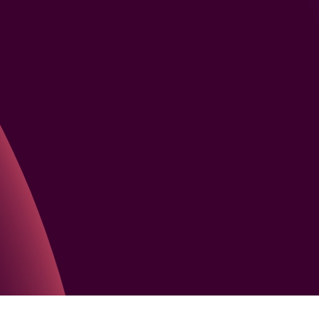
otal de funcionários da empresa?
*
sita das informações de contato para enviar
a saber mais, acesse nossa
Política de Privacidade
.