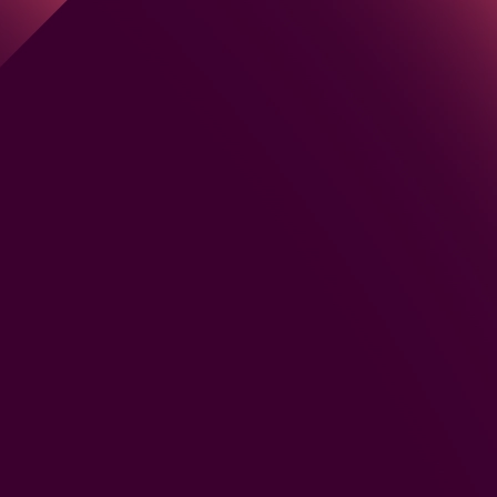
Sobrenome
*
l corporativo?
*
o seu telefone?
*
sua empresa?
*
Qual é o seu cargo?
*