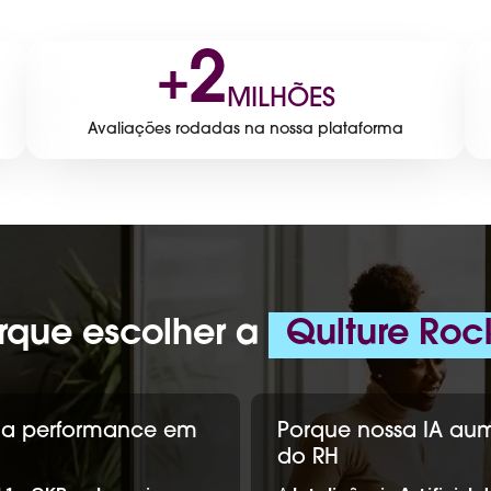
2
+
MILHÕES
Avaliações rodadas na nossa plataforma
rque escolher a
Qulture Roc
 da performance em
Porque nossa IA au
do RH