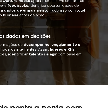
 da Qulture.Rocks
apoia líderes e RHs em tarefas
gere
feedbacks
, identifica oportunidades de
isa
dados de engajamento
. Tudo isso com total
o humana
antes da ação
.
os dados em decisões
nformações de
desempenho, engajamento e
boards inteligentes. Assim,
líderes e RHs
rões,
identificar talentos e agir
com base em