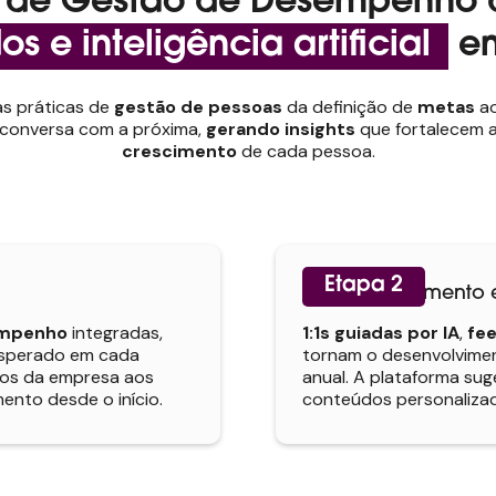
so de Gestão de Desempenho
s e inteligência artificial
em
s práticas de
gestão de pessoas
da definição de
metas
a
 conversa com a próxima,
gerando insights
que fortalecem 
crescimento
de cada pessoa.
Etapa 2
Acompanhamento e 
empenho
integradas,
1:1s guiadas por IA
,
fe
esperado em cada
tornam o desenvolvimen
icos da empresa aos
anual. A plataforma sug
mento desde o início.
conteúdos personaliza