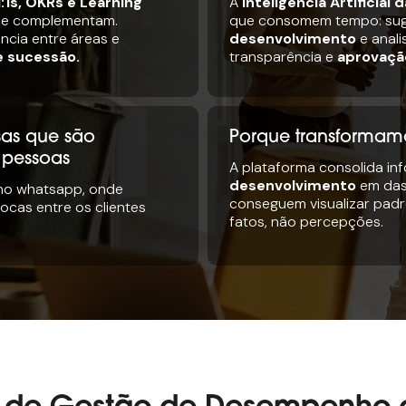
:1s, OKRs e Learning
A
Inteligência Artificial
 se complementam.
que consomem tempo: su
ência entre áreas e
desenvolvimento
e anal
e sucessão
.
transparência e
aprovaçã
as que são
Porque transformam
 pessoas
A plataforma consolida i
desenvolvimento
em dash
no whatsapp, onde
conseguem visualizar pad
rocas entre os clientes
fatos, não percepções.