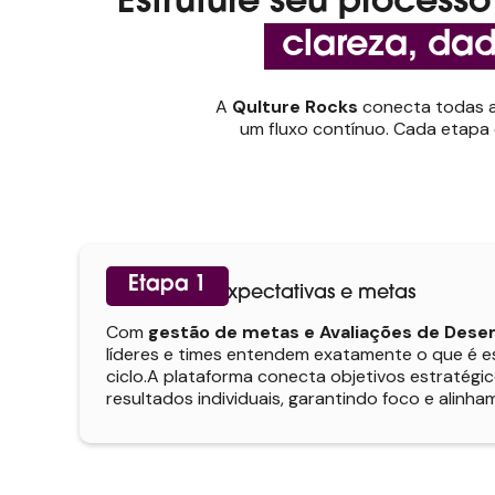
Estruture seu proces
clareza, dado
A
Qulture Rocks
conecta todas a
um fluxo contínuo. Cada etapa
Etapa 1
Clareza de expectativas e metas
Com
gestão de metas e Avaliações de Des
líderes e times entendem exatamente o que é 
ciclo.A plataforma conecta objetivos estratég
resultados individuais, garantindo foco e alinha