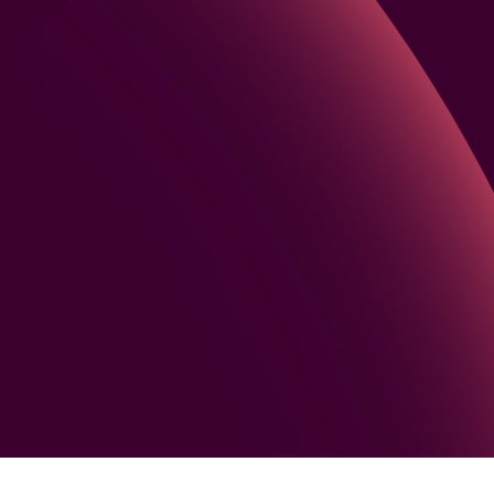
Qual é o número t
O UOL EdTech neces
comunicações. Par