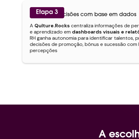
Etapa 3
Insights e decisões com base em dados
A
Qulture.Rocks
centraliza informações de pe
e aprendizado em
dashboards visuais e relató
RH ganha autonomia para identificar talentos, p
decisões de promoção, bônus e sucessão com 
percepções
A escolh