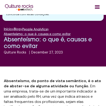
Utilizamos cookies essenciais e tecnologias semelhantes de acordo
com a nossa
Política de Privacidade
e, ao continuar navegando, você
concorda com estas condições.
Início
>
Blog
>
>
People Analytics
Absenteísmo: o que é, causas e como evitar
Absenteísmo: o que é, causas e
como evitar
Qulture Rocks
|
December 27, 2023
Absenteísmo, do ponto de vista semântico, é o ato
de abster-se de alguma atividade ou função.
Em
uma empresa, trata-se de um importante indicador a
ser analisado pelo RH, uma vez que indica atrasos e
faltas frequentes dos profissionais, sejam elas