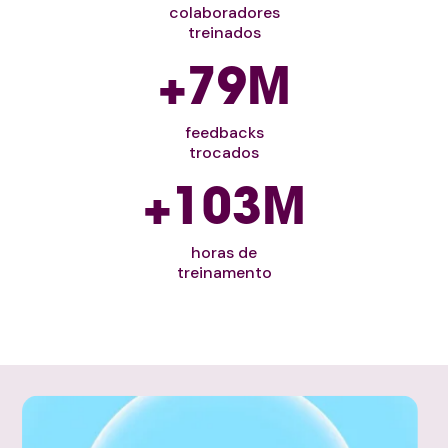
colaboradores
treinados
+
80
M
feedbacks
trocados
+
104
M
horas de
treinamento
Quero falar com um especialista