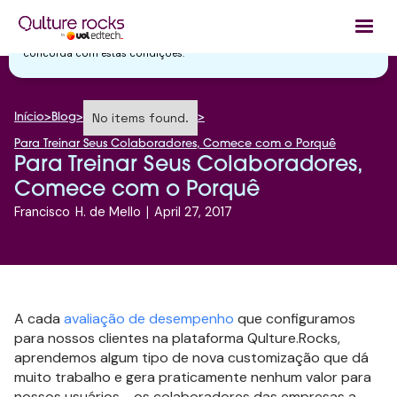
Utilizamos cookies essenciais e tecnologias semelhantes de acordo
com a nossa
Política de Privacidade
e, ao continuar navegando, você
concorda com estas condições.
No items found.
Início
>
Blog
>
>
Para Treinar Seus Colaboradores, Comece com o Porquê
Para Treinar Seus Colaboradores,
Comece com o Porquê
Francisco
H. de Mello
|
April 27, 2017
A cada
avaliação de desempenho
que configuramos
para nossos clientes na plataforma Qulture.Rocks,
aprendemos algum tipo de nova customização que dá
muito trabalho e gera praticamente nenhum valor para
nossos usuários - os colaboradores das empresas a