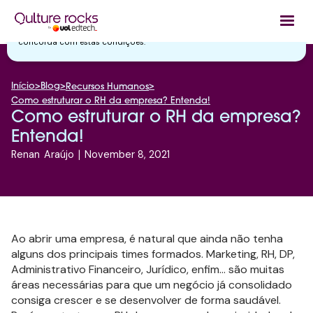
Utilizamos cookies essenciais e tecnologias semelhantes de acordo
com a nossa
Política de Privacidade
e, ao continuar navegando, você
concorda com estas condições.
Início
>
Blog
>
>
Recursos Humanos
Como estruturar o RH da empresa? Entenda!
Como estruturar o RH da empresa?
Entenda!
Renan
Araújo
|
November 8, 2021
Ao abrir uma empresa, é natural que ainda não tenha
alguns dos principais times formados. Marketing, RH, DP,
Administrativo Financeiro, Jurídico, enfim... são muitas
áreas necessárias para que um negócio já consolidado
consiga crescer e se desenvolver de forma saudável.