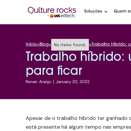
Soluções
Quem s
No items found.
Início
>
Blog
>
>
Trabalho híbrido: 
Trabalho híbrido:
para ficar
Renan
Araújo
|
January 20, 2022
Apesar de o trabalho híbrido ter ganhado
está presente há algum tempo nas empres