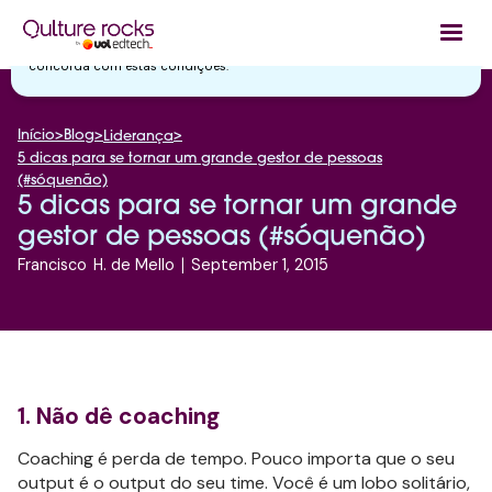
Utilizamos cookies essenciais e tecnologias semelhantes de acordo
com a nossa
Política de Privacidade
e, ao continuar navegando, você
concorda com estas condições.
Início
>
Blog
>
>
Liderança
5 dicas para se tornar um grande gestor de pessoas
(#sóquenão)
5 dicas para se tornar um grande
gestor de pessoas (#sóquenão)
Francisco
H. de Mello
|
September 1, 2015
1. Não dê coaching
Coaching é perda de tempo. Pouco importa que o seu
output é o output do seu time. Você é um lobo solitário,