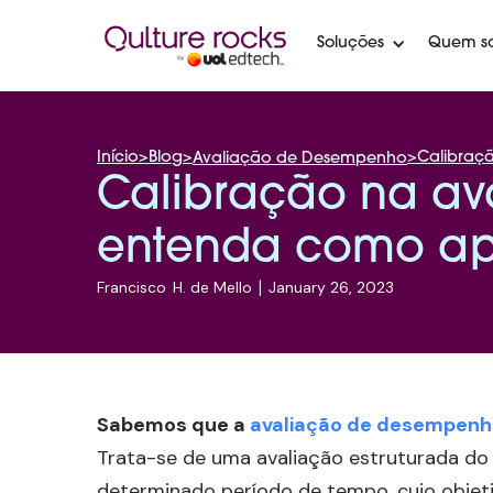
Soluções
Quem s
Início
>
Blog
>
>
Calibraç
Avaliação de Desempenho
Calibração na a
entenda como apl
Francisco
H. de Mello
|
January 26, 2023
Sabemos que a
avaliação de desempenh
Trata-se de uma avaliação estruturada do
determinado período de tempo, cujo objet