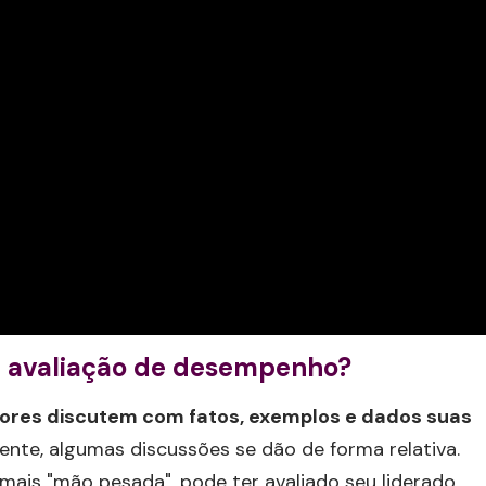
a avaliação de desempenho?
tores discutem com fatos, exemplos e dados suas
nte, algumas discussões se dão de forma relativa.
ais "mão pesada", pode ter avaliado seu liderado