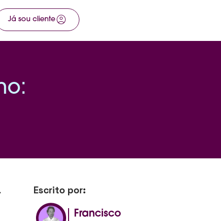
account_circle
arrow_right_alt
Já sou cliente
Fale com a gente
ho:
Escrito por:
.
Francisco