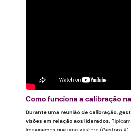
Como funciona a calibração n
Durante uma reunião de calibração, ges
visões em relação aos liderados.
Tipicame
Imaginemos que uma gestora (Gestora X), m