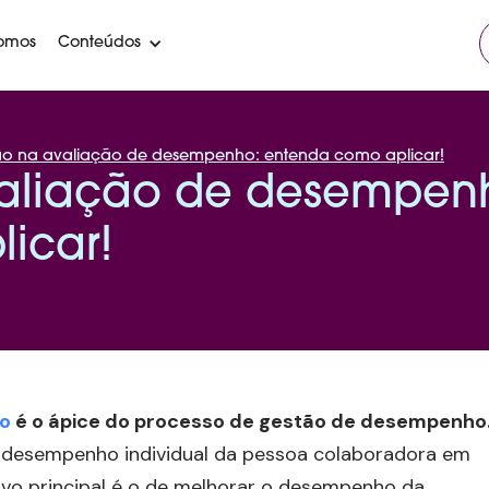
omos
Conteúdos
ão na avaliação de desempenho: entenda como aplicar!
valiação de desempen
icar!
o
é o ápice do processo de gestão de desempenho
 desempenho individual da pessoa colaboradora em
ivo principal é o de melhorar o desempenho da