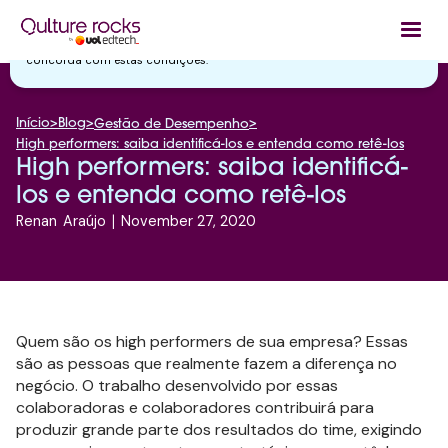
Utilizamos cookies essenciais e tecnologias semelhantes de acordo
com a nossa
Política de Privacidade
e, ao continuar navegando, você
concorda com estas condições.
Início
>
Blog
>
>
Gestão de Desempenho
High performers: saiba identificá-los e entenda como retê-los
High performers: saiba identificá-
los e entenda como retê-los
Renan
Araújo
|
November 27, 2020
Quem são os high performers de sua empresa? Essas
são as pessoas que realmente fazem a diferença no
negócio. O trabalho desenvolvido por essas
colaboradoras e colaboradores contribuirá para
produzir grande parte dos resultados do time, exigindo