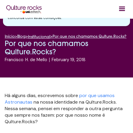
Utilizamos cookies essenciais e tecnologias semelhantes de acordo
com a nossa
Política de Privacidade
e, ao continuar navegando, você
concorda com estas condições.
Início
>
Blog
>
>
Por que nos chamamos Qulture.Rocks?
Institucional
Por que nos chamamos
Qulture.Rocks?
Francisco
H. de Mello
|
February 19, 2018
Há alguns dias, escrevemos sobre
por que usamos
Astronautas
na nossa identidade na Qulture.Rocks.
Nessa semana, pensei em responder a outra pergunta
que sempre nos fazem: por que nosso nome é
Qulture.Rocks?