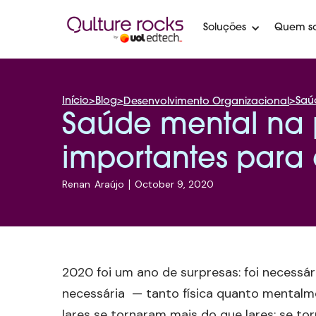
Soluções
Quem s
Início
>
Blog
>
>
Saú
Desenvolvimento Organizacional
Saúde mental na 
importantes para 
Renan
Araújo
|
October 9, 2020
2020 foi um ano de surpresas: foi necess
necessária — tanto física quanto mental
lares se tornaram mais do que lares: se tor