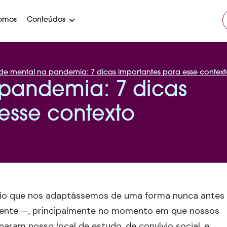
omos
Conteúdos
de mental na pandemia: 7 dicas importantes para esse contex
pandemia: 7 dicas
esse contexto
ário que nos adaptássemos de uma forma nunca antes
mente —, principalmente no momento em que nossos
naram nosso local de estudo, de convívio social, e