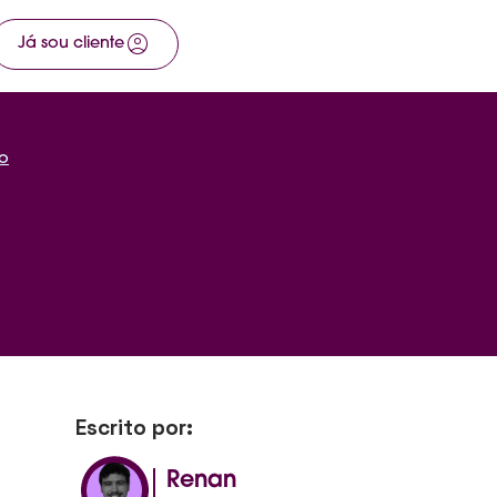
account_circle
arrow_right_alt
Já sou cliente
Fale com a gente
to
Escrito por:
Renan