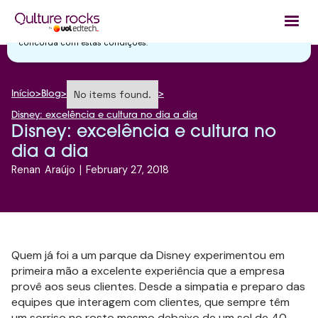
Utilizamos cookies essenciais e tecnologias semelhantes de acordo
com a nossa
Política de Privacidade
e, ao continuar navegando, você
concorda com estas condições.
No items found.
Início
>
Blog
>
>
Disney: excelência e cultura no dia a dia
Disney: excelência e cultura no
dia a dia
Renan
Araújo
|
February 27, 2018
Quem já foi a um parque da Disney experimentou em
primeira mão a excelente experiência que a empresa
provê aos seus clientes. Desde a simpatia e preparo das
equipes que interagem com clientes, que sempre têm
um sorriso no rosto mesmo debaixo de um sol de 40