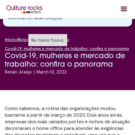
Utilizamos cookies essenciais e tecnologias semelhantes de acordo
com a nossa
Política de Privacidade
e, ao continuar navegando, você
concorda com estas condições.
No items found.
Início
>
Blog
>
>
Covid-19, mulheres e mercado de trabalho: confira o panorama
Covid-19, mulheres e mercado de
trabalho: confira o panorama
Renan
Araújo
|
March 10, 2022
Como sabemos, a rotina das organizações mudou
bastante a partir de março de 2020. Dois anos atrás,
empresas dos mais variados portes e nichos de atuação
decretaram o home office para atender às exigências
dos decretos municipais e estaduais, uma vez que o