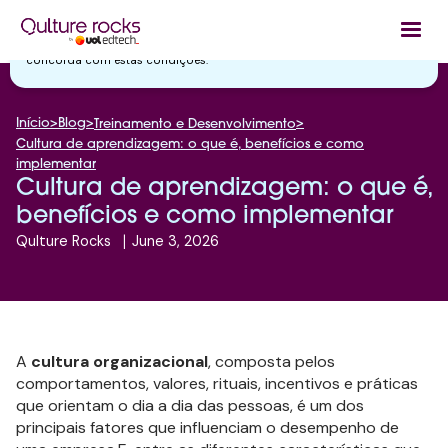
Utilizamos cookies essenciais e tecnologias semelhantes de acordo
com a nossa
Política de Privacidade
e, ao continuar navegando, você
concorda com estas condições.
Início
>
Blog
>
>
Treinamento e Desenvolvimento
Cultura de aprendizagem: o que é, benefícios e como
implementar
Cultura de aprendizagem: o que é,
benefícios e como implementar
Qulture Rocks
|
June 3, 2026
A
cultura organizacional
, composta pelos
comportamentos, valores, rituais, incentivos e práticas
que orientam o dia a dia das pessoas, é um dos
principais fatores que influenciam o desempenho de