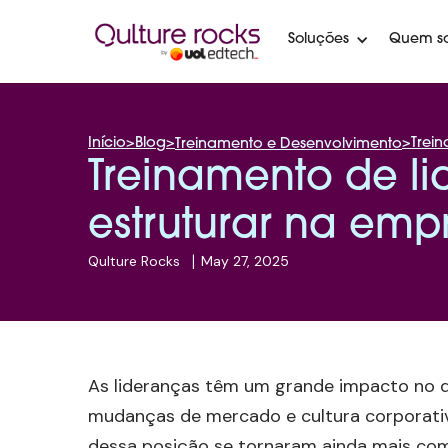
Soluções
Quem s
Início
>
Blog
>
>
Trei
Treinamento e Desenvolvimento
Treinamento de l
estruturar na emp
Qulture Rocks
|
May 27, 2025
As lideranças têm um grande impacto no d
mudanças de mercado e cultura corporativa
dessa posição se tornaram ainda mais com