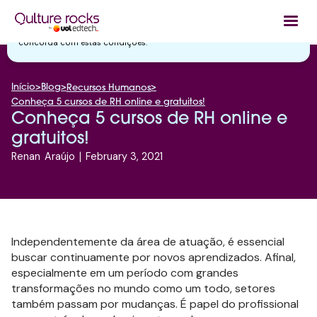
Utilizamos cookies essenciais e tecnologias semelhantes de acordo
com a nossa
Política de Privacidade
e, ao continuar navegando, você
concorda com estas condições.
Início
>
Blog
>
>
Recursos Humanos
Conheça 5 cursos de RH online e gratuitos!
Conheça 5 cursos de RH online e
gratuitos!
Renan
Araújo
|
February 3, 2021
Independentemente da área de atuação, é essencial
buscar continuamente por novos aprendizados. Afinal,
especialmente em um período com grandes
transformações no mundo como um todo, setores
também passam por mudanças. É papel do profissional