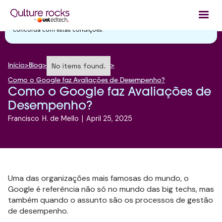
Utilizamos cookies essenciais e tecnologias semelhantes de acordo
com a nossa
Política de Privacidade
e, ao continuar navegando, você
concorda com estas condições.
No items found.
Início
>
Blog
>
>
Como o Google faz Avaliações de Desempenho?
Como o Google faz Avaliações de
Desempenho?
Francisco
H. de Mello
|
April 25, 2025
Uma das organizações mais famosas do mundo, o
Google é referência não só no mundo das big techs, mas
também quando o assunto são os processos de gestão
de desempenho.