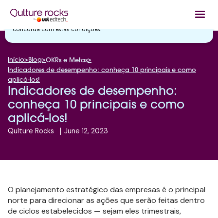
Utilizamos cookies essenciais e tecnologias semelhantes de acordo
com a nossa
Política de Privacidade
e, ao continuar navegando, você
concorda com estas condições.
Início
>
Blog
>
>
OKRs e Metas
Indicadores de desempenho: conheça 10 principais e como
aplicá-los!
Indicadores de desempenho:
conheça 10 principais e como
aplicá-los!
Qulture Rocks
|
June 12, 2023
O planejamento estratégico das empresas é o principal
norte para direcionar as ações que serão feitas dentro
de ciclos estabelecidos — sejam eles trimestrais,