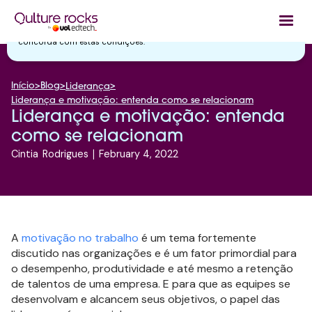
Utilizamos cookies essenciais e tecnologias semelhantes de acordo
com a nossa
Política de Privacidade
e, ao continuar navegando, você
concorda com estas condições.
Início
>
Blog
>
>
Liderança
Liderança e motivação: entenda como se relacionam
Liderança e motivação: entenda
como se relacionam
Cintia
Rodrigues
|
February 4, 2022
A
motivação no trabalho
é um tema fortemente
discutido nas organizações e é um fator primordial para
o desempenho, produtividade e até mesmo a retenção
de talentos de uma empresa. E para que as equipes se
desenvolvam e alcancem seus objetivos, o papel das