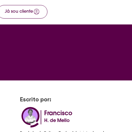
account_circle
arrow_right_alt
Já sou cliente
Fale com a gente
Escrito por:
Francisco
H. de Mello