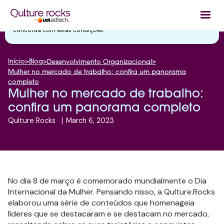
Utilizamos cookies essenciais e tecnologias semelhantes de acordo
com a nossa
Política de Privacidade
e, ao continuar navegando, você
concorda com estas condições.
Início
>
Blog
>
>
Desenvolvimento Organizacional
Mulher no mercado de trabalho: confira um panorama
completo
Mulher no mercado de trabalho:
confira um panorama completo
Qulture Rocks
|
March 6, 2023
No dia 8 de março é comemorado mundialmente o Dia
Internacional da Mulher. Pensando nisso, a Qulture.Rocks
elaborou uma série de conteúdos que homenageia
líderes que se destacaram e se destacam no mercado,