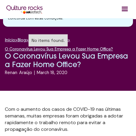
Utilizamos cookies essenciais e tecnologias semelhantes de acordo
com a nossa
Política de Privacidade
e, ao continuar navegando, você
concorda com estas condições.
No items found.
Início
>
Blog
>
>
O Coronavírus Levou Sua Empresa a Fazer Home Office?
O Coronavírus Levou Sua Empresa
a Fazer Home Office?
Renan
Araújo
|
March 18, 2020
Com o aumento dos casos de COVID-19 nas últimas
semanas, muitas empresas foram obrigadas a adotar
rapidamente o trabalho remoto para evitar a
propagação do coronavírus.