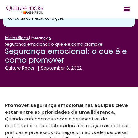
Utilizamos cookies essenciais e tecnologias semelhantes de acordo
com a nossa
Política de Privacidade
e, ao continuar navegando, você
concorda com estas condições.
Início
>
Blog
>
>
Liderança
Segurança emocional: o que é e como promover
Segurança emocional: o que é e
como promover
Qulture Rocks
|
September 8, 2022
Promover segurança emocional nas equipes deve
estar entre as prioridades de uma liderança.
Quando entendemos sobre a perspectiva do
colaborador e da colaboradora em relação às políticas,
práticas e processos do negócio, não podemos deixar