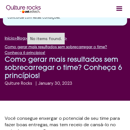
Utilizamos cookies essenciais e tecnologias semelhantes de acordo
com a nossa
Política de Privacidade
e, ao continuar navegando, você
concorda com estas condições.
No items found.
Início
>
Blog
>
>
Como gerar mais resultados sem sobrecarregar o time?
Conheça 6 princípios!
Como gerar mais resultados sem
sobrecarregar o time? Conheça 6
princípios!
Qulture Rocks
|
January 30, 2023
Você consegue enxergar o potencial de seu time para
fazer boas entregas, mas tem receio de cansá-lo no