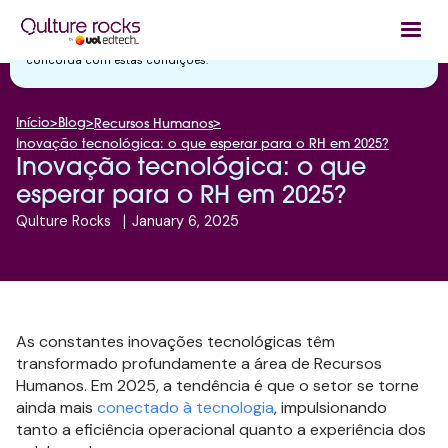
Utilizamos cookies essenciais e tecnologias semelhantes de acordo
com a nossa
Política de Privacidade
e, ao continuar navegando, você
concorda com estas condições.
Início
>
Blog
>
>
Recursos Humanos
Inovação tecnológica: o que esperar para o RH em 2025?
Inovação tecnológica: o que
esperar para o RH em 2025?
Qulture Rocks
|
January 6, 2025
As constantes inovações tecnológicas têm
transformado profundamente a área de Recursos
Humanos. Em 2025, a tendência é que o setor se torne
ainda mais
conectado à tecnologia
, impulsionando
tanto a eficiência operacional quanto a experiência dos