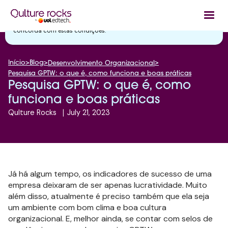
Utilizamos cookies essenciais e tecnologias semelhantes de acordo
com a nossa
Política de Privacidade
e, ao continuar navegando, você
concorda com estas condições.
Início
>
Blog
>
>
Desenvolvimento Organizacional
Pesquisa GPTW: o que é, como funciona e boas práticas
Pesquisa GPTW: o que é, como
funciona e boas práticas
Qulture Rocks
|
July 21, 2023
Já há algum tempo, os indicadores de sucesso de uma
empresa deixaram de ser apenas lucratividade. Muito
além disso, atualmente é preciso também que ela seja
um ambiente com bom clima e boa cultura
organizacional. E, melhor ainda, se contar com selos de