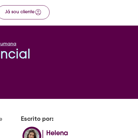
account_circle
arrow_right_alt
Já sou cliente
Fale com a gente
 humana
ncial
Escrito por:
e
Helena