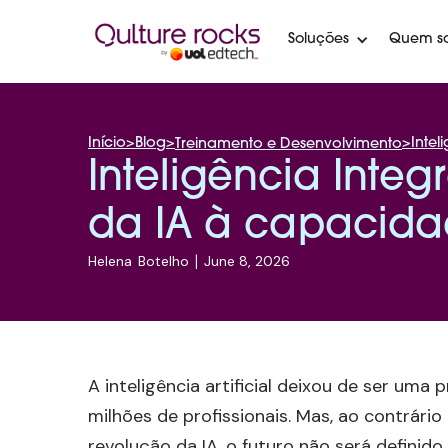
Soluções
Quem s
Início
>
Blog
>
>
Inte
Treinamento e Desenvolvimento
Inteligência Inte
da IA à capacid
Helena
Botelho
|
June 8, 2026
A inteligência artificial deixou de ser uma
milhões de profissionais. Mas, ao contrár
revolução da IA, o futuro não será definido