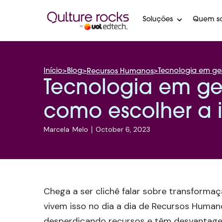
Soluções
Quem s
Início
>
Blog
>
>
Tecnologia em ges
Recursos Humanos
Tecnologia em ges
como escolher a 
Marcela
Melo
|
October 6, 2023
Chega a ser clichê falar sobre transformaç
vivem isso no dia a dia de Recursos Huma
desperdiçando recursos e têm desvantage