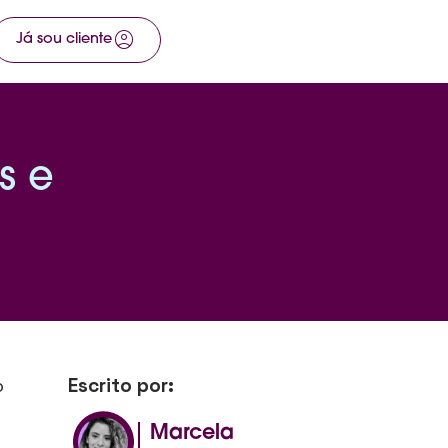
account_circle
arrow_right_alt
Já sou cliente
Fale com a gente
s e
Escrito por:
o
Marcela