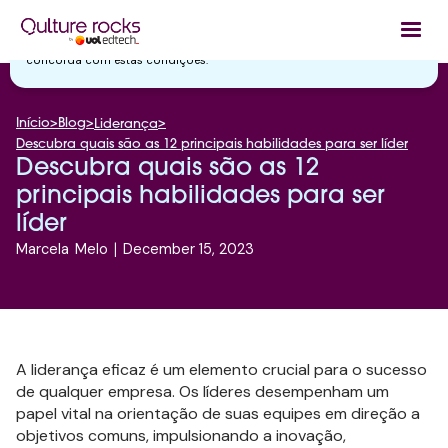
Utilizamos cookies essenciais e tecnologias semelhantes de acordo
com a nossa
Política de Privacidade
e, ao continuar navegando, você
concorda com estas condições.
Início
>
Blog
>
>
Liderança
Descubra quais são as 12 principais habilidades para ser líder
Descubra quais são as 12
principais habilidades para ser
líder
Marcela
Melo
|
December 15, 2023
A liderança eficaz é um elemento crucial para o sucesso
de qualquer empresa. Os líderes desempenham um
papel vital na orientação de suas equipes em direção a
objetivos comuns, impulsionando a inovação,