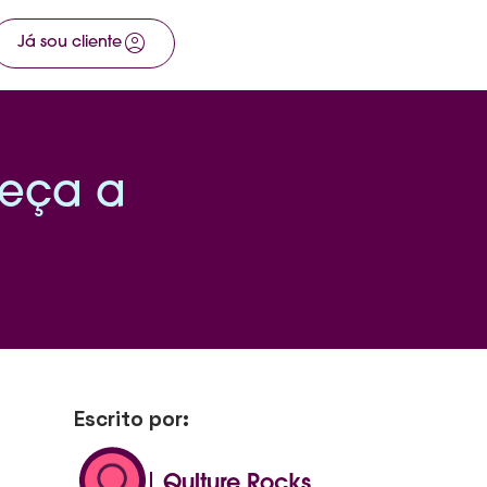
account_circle
arrow_right_alt
Já sou cliente
Fale com a gente
heça a
Escrito por:
Qulture Rocks