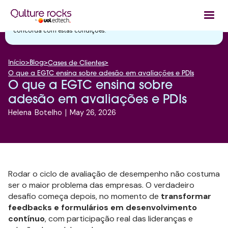
Utilizamos cookies essenciais e tecnologias semelhantes de acordo
com a nossa
Política de Privacidade
e, ao continuar navegando, você
concorda com estas condições.
Início
>
Blog
>
>
Cases de Clientes
O que a EGTC ensina sobre adesão em avaliações e PDIs
O que a EGTC ensina sobre
adesão em avaliações e PDIs
Helena
Botelho
|
May 26, 2026
Rodar o ciclo de avaliação de desempenho não costuma
ser o maior problema das empresas. O verdadeiro
desafio começa depois, no momento de
transformar
feedbacks e formulários em desenvolvimento
contínuo
, com participação real das lideranças e