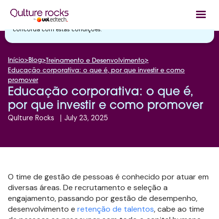
Utilizamos cookies essenciais e tecnologias semelhantes de acordo
com a nossa
Política de Privacidade
e, ao continuar navegando, você
concorda com estas condições.
Início
>
Blog
>
>
Treinamento e Desenvolvimento
Educação corporativa: o que é, por que investir e como
promover
Educação corporativa: o que é,
por que investir e como promover
Qulture Rocks
|
July 23, 2025
O time de gestão de pessoas é conhecido por atuar em
diversas áreas. De recrutamento e seleção a
engajamento, passando por gestão de desempenho,
desenvolvimento e
retenção de talentos
, cabe ao time