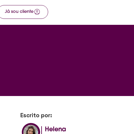
account_circle
arrow_right_alt
Já sou cliente
Fale com a gente
Escrito por:
Helena